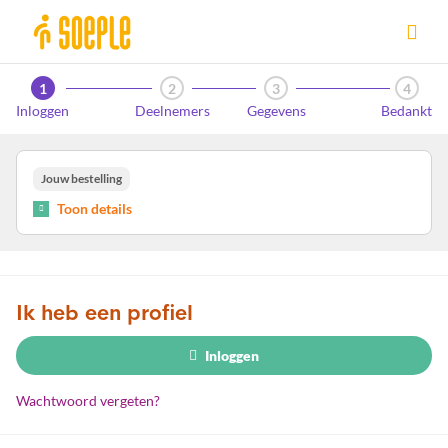
Ga naar de homepage van Sittard-Geleen
1
2
3
4
Inloggen
Deelnemers
Gegevens
Bedankt
Jouw bestelling
Toon details
Ik heb een profiel
Inloggen
Wachtwoord vergeten?