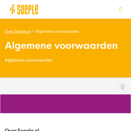
Ga naar de homepage van Sittard-Geleen
Over Soeple.nl
Algemene voorwaarden
Algemene voorwaarden
Algemene voorwaarden
Over Soeple.nl